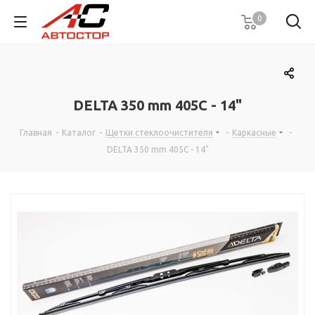
0
DELTA 350 mm 405C - 14"
Главная
-
Каталог
-
Щетки стеклоочистителя
-
Каркасные
-
DELTA 350 mm 405C - 14"