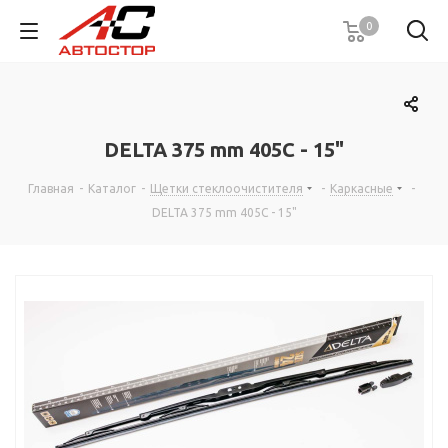
0
DELTA 375 mm 405C - 15"
Главная
-
Каталог
-
Щетки стеклоочистителя
-
Каркасные
-
DELTA 375 mm 405C - 15"