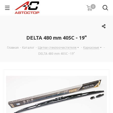
0
DELTA 480 mm 405C - 19"
Главная
-
Каталог
-
Щетки стеклоочистителя
-
Каркасные
-
DELTA 480 mm 405C - 19"