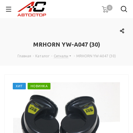
0
MRHORN YW-A047 (30)
Главная
-
Каталог
-
Сигналы
-
MRHORN YW-A047 (30)
ХИТ
НОВИНКА