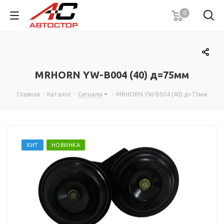
0
MRHORN YW-B004 (40) д=75мм
Главная
-
Каталог
-
Сигналы
-
MRHORN YW-B004 (40) д=75мм
ХИТ
НОВИНКА