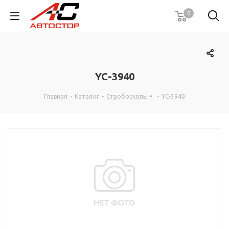
0
YC-3940
Главная
-
Каталог
-
Стробоскопы
-
YC-3940