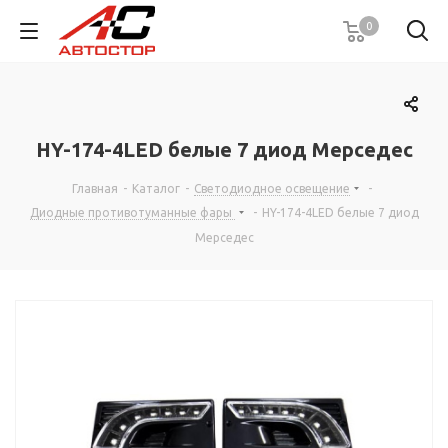
0
HY-174-4LED белые 7 диод Мерседес
Главная
-
Каталог
-
Светодиодное освещение
-
Диодные противотуманные фары
-
HY-174-4LED белые 7 диод
Мерседес