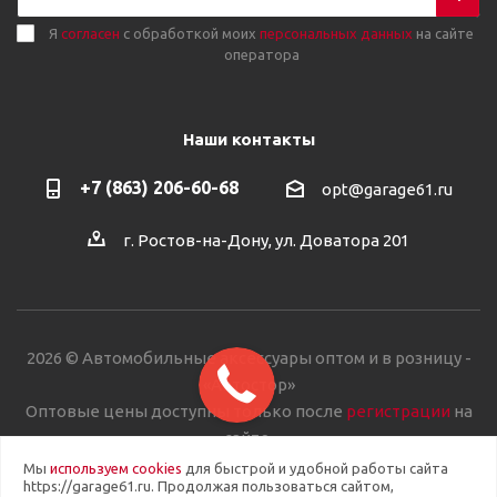
Я
согласен
с обработкой моих
персональных данных
на сайте
оператора
Наши контакты
+7 (863) 206-60-68
opt@garage61.ru
г. Ростов-на-Дону, ул. Доватора 201
2026 © Автомобильные аксессуары оптом и в розницу -
«Автостор»
Оптовые цены доступны только после
регистрации
на
сайте.
Мы
используем cookies
для быстрой и удобной работы сайта
https://garage61.ru. Продолжая пользоваться сайтом,