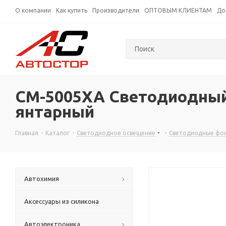
О компании
Как купить
Производители
ОПТОВЫМ КЛИЕНТАМ
До
CM-5005XA Светодиодный 
янтарный
Главная
-
Каталог
-
Светодиодное освещение
-
Светодиодные фо
Автохимия
Аксессуары из силикона
Автоэлектроника