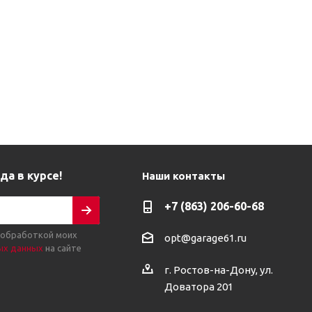
да в курсе!
Наши контакты
+7 (863) 206-60-68
 обработкой моих
opt@garage61.ru
ых данных
на сайте
г. Ростов-на-Дону, ул.
Доватора 201