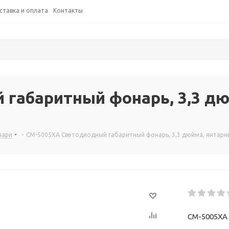
ставка и оплата
Контакты
габаритный фонарь, 3,3 дю
нари
-
CM-5005XA Светодиодный габаритный фонарь, 3,3 дюйма, янтарн
CM-5005XA 