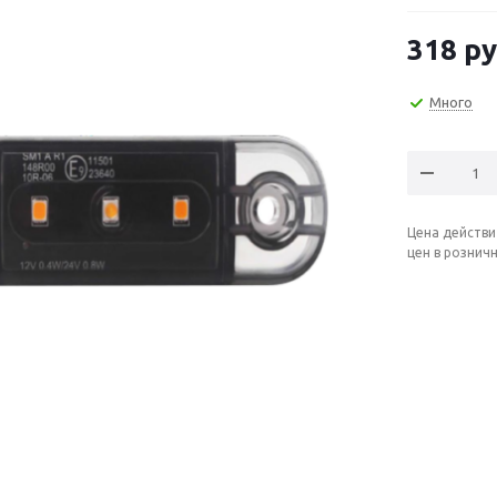
318
ру
Много
Цена действи
цен в рознич