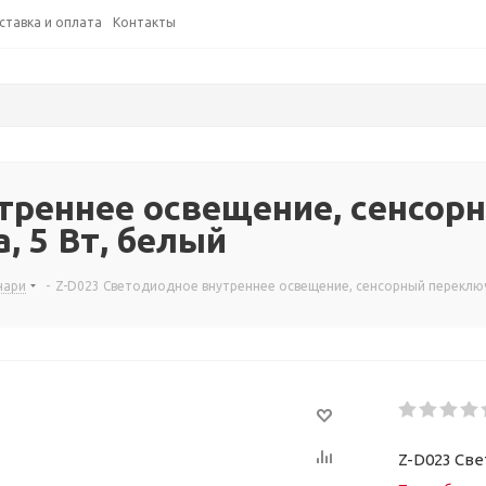
ставка и оплата
Контакты
треннее освещение, сенсор
, 5 Вт, белый
нари
-
Z-D023 Светодиодное внутреннее освещение, сенсорный переключа
Z-D023 Све