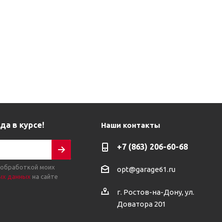
да в курсе!
Наши контакты
+7 (863) 206-60-68
 обработкой моих
opt@garage61.ru
ых данных
на сайте
г. Ростов-на-Дону, ул.
Доватора 201