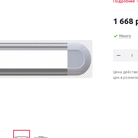
Подробнее
1 668
р
Много
Цена действи
цен в рознич