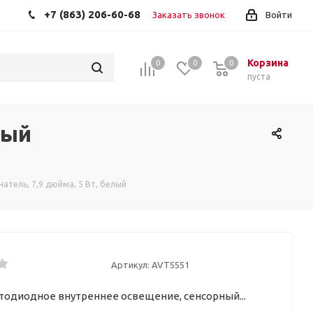
+7 (863) 206-60-68
Заказать звонок
Войти
Корзина
0
0
0
пуста
ный
тель, 7,9 дюйма, 5 Вт, белый
Артикул:
AVT5551
тодиодное внутреннее освещение, сенсорный...