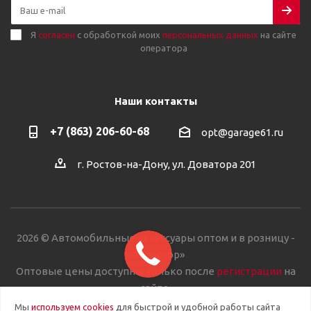
Я
согласен
с обработкой моих
персональных данных
на сайте
оператора
Наши контакты
+7 (863) 206-60-68
opt@garage61.ru
г. Ростов-на-Дону, ул. Доватора 201
2026 © Автомобильные аксессуары оптом и в розницу -
«Автостор»
Оптовые цены доступны только после
регистрации
на
сайте.
Мы
используем cookies
для быстрой и удобной работы сайта