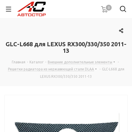
0
GLC-L668 для LEXUS RX300/330/350 2011-
13
Главная
-
Каталог
-
Внешние дополнительные элементы
-
Решетки радиатора из нержавеющей стали DLAA
-
GLC-L668 для
LEXUS RX300/330/350 2011-13