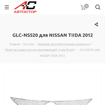
0
GLC-NS520 для NISSAN TIIDA 2012
Главная
-
Каталог
-
Внешние дополнительные элементы
-
Решетки радиатора из нержавеющей стали DLAA
-
GLC-NS520 для
NISSAN TIIDA 2012