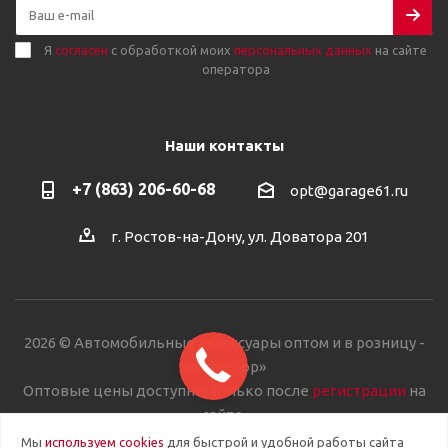
Я
согласен
с обработкой моих
персональных данных
на сайте
оператора
Наши контакты
+7 (863) 206-60-68
opt@garage61.ru
г. Ростов-на-Дону, ул. Доватора 201
2026 © Автомобильные аксессуары оптом и в розницу -
«Автостор»
Оптовые цены доступны только после
регистрации
на
сайте.
Мы
используем cookies
для быстрой и удобной работы сайта