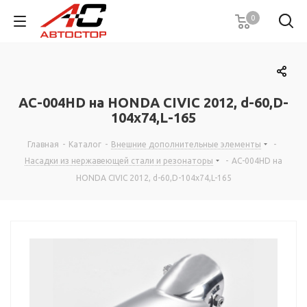
0
AC-004HD на HONDA CIVIC 2012, d-60,D-
104x74,L-165
Главная
-
Каталог
-
Внешние дополнительные элементы
-
Насадки из нержавеющей стали и резонаторы
-
AC-004HD на
HONDA CIVIC 2012, d-60,D-104x74,L-165