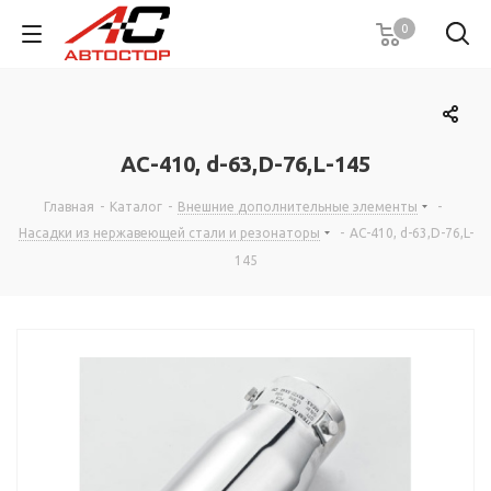
0
AC-410, d-63,D-76,L-145
Главная
-
Каталог
-
Внешние дополнительные элементы
-
Насадки из нержавеющей стали и резонаторы
-
AC-410, d-63,D-76,L-
145