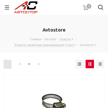
0
Avtostore
Главная
-
Каталог
-
Хомуты
-
Хомуты червячные (нержавеющая сталь)
-
Avtostore