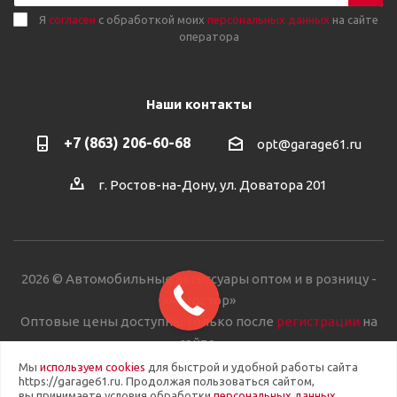
Я
согласен
с обработкой моих
персональных данных
на сайте
оператора
Наши контакты
+7 (863) 206-60-68
opt@garage61.ru
г. Ростов-на-Дону, ул. Доватора 201
2026 © Автомобильные аксессуары оптом и в розницу -
«Автостор»
Оптовые цены доступны только после
регистрации
на
сайте.
Мы
используем cookies
для быстрой и удобной работы сайта
https://garage61.ru. Продолжая пользоваться сайтом,
вы принимаете условия обработки
персональных данных
.