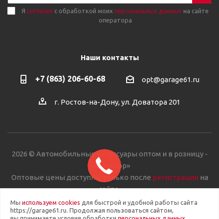
Я
согласен
с обработкой моих
персональных данных
на сайте
оператора
Наши контакты
+7 (863) 206-60-68
opt@garage61.ru
г. Ростов-на-Дону, ул. Доватора 201
2026 © Автомобильные аксессуары оптом и в розницу -
«Автостор»
Оптовые цены доступны только после
регистрации
на
сайте.
Мы
используем cookies
для быстрой и удобной работы сайта
https://garage61.ru. Продолжая пользоваться сайтом,
вы принимаете условия обработки
персональных данных
.