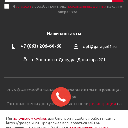
Я
согласен
с обработкой моих
персональных данных
на сайте
оператора
Наши контакты
+7 (863) 206-60-68
opt@garage61.ru
г. Ростов-на-Дону, ул. Доватора 201
2026 © Автомобильные аксессуары оптом и в розницу -
«Автостор»
Оптовые цены доступны только после
регистрации
на
сайте.
Мы
используем cookies
для быстрой и удобной работы сайта
https://garage61.ru. Продолжая пользоваться сайтом,
вы принимаете условия обработки
персональных данных
.