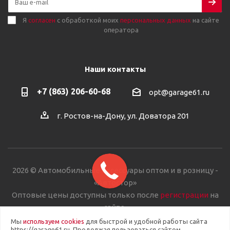
Я
согласен
с обработкой моих
персональных данных
на сайте
оператора
Наши контакты
+7 (863) 206-60-68
opt@garage61.ru
г. Ростов-на-Дону, ул. Доватора 201
2026 © Автомобильные аксессуары оптом и в розницу -
«Автостор»
Оптовые цены доступны только после
регистрации
на
сайте.
Мы
используем cookies
для быстрой и удобной работы сайта
https://garage61.ru. Продолжая пользоваться сайтом,