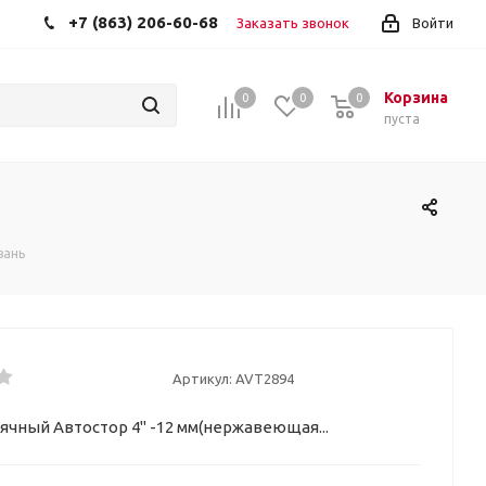
+7 (863) 206-60-68
Заказать звонок
Войти
Корзина
0
0
0
пуста
вань
Артикул:
AVT2894
ячный Автостор 4" -12 мм(нержавеющая...