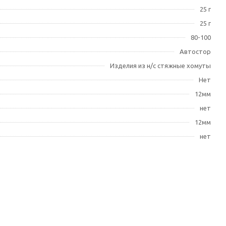
25 г
25 г
80-100
Автостор
Изделия из н/с стяжные хомуты
Нет
12мм
нет
12мм
нет