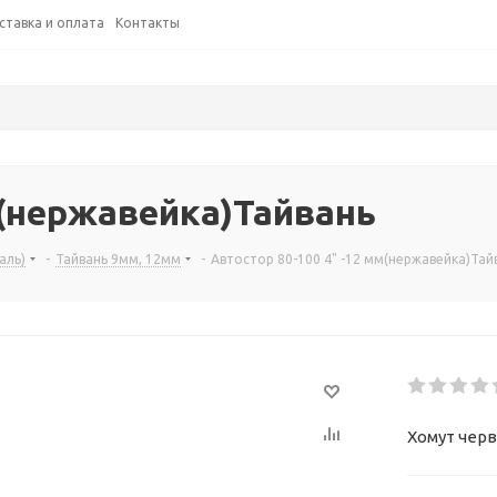
ставка и оплата
Контакты
м(нержавейка)Тайвань
аль)
-
Тайвань 9мм, 12мм
-
Автостор 80-100 4" -12 мм(нержавейка)Тай
Хомут черв